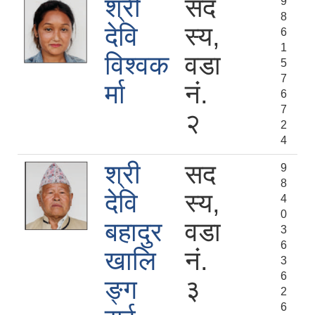
श्री
सद
9
8
देवि
स्य,
6
1
विश्‍वक
वडा
5
7
र्मा
नं.
6
7
२
2
4
श्री
सद
9
8
देवि
स्य,
4
0
बहादुर
वडा
3
6
खालि
नं.
3
6
ङ्ग
३
2
6