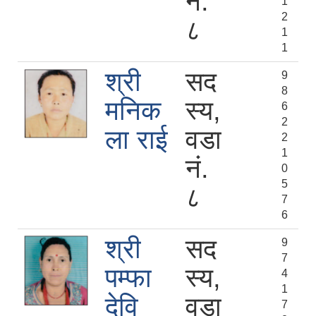
नं.
1
2
८
1
1
श्री
सद
9
8
मनिक
स्य,
6
2
ला राई
वडा
2
1
नं.
0
5
८
7
6
श्री
सद
9
7
पम्फा
स्य,
4
1
देवि
वडा
7