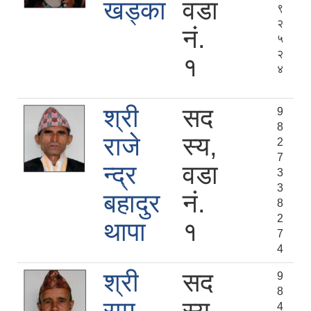
खड्का
वडा
९
२
नं.
५
२
१
४
श्री
सद
9
8
राजे
स्य,
2
7
न्द्र
वडा
3
3
बहादुर
नं.
8
2
थापा
१
7
4
श्री
सद
9
8
4