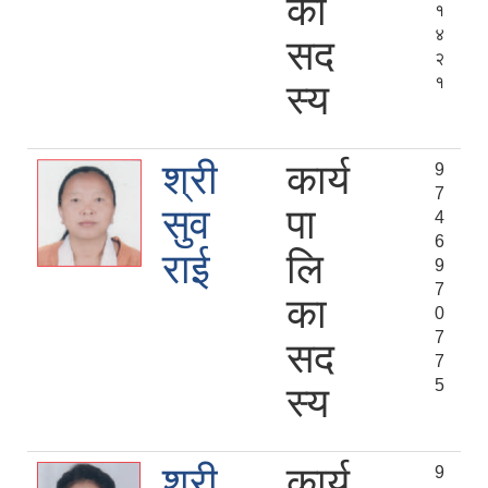
का
१
४
सद
२
१
स्य
श्री
कार्य
9
7
सुव
पा
4
6
राई
लि
9
7
का
0
7
सद
7
5
स्य
श्री
कार्य
9