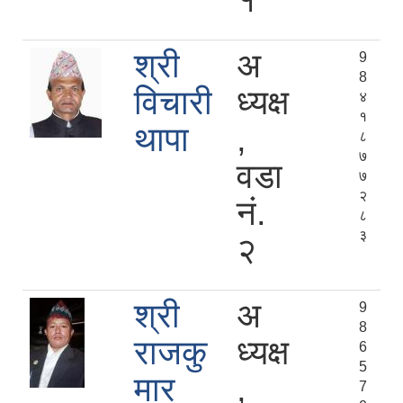
१
श्री
अ
9
8
विचारी
ध्यक्ष
४
१
थापा
,
८
७
वडा
७
२
नं.
८
३
२
श्री
अ
9
8
राजकु
ध्यक्ष
6
5
मार
,
7