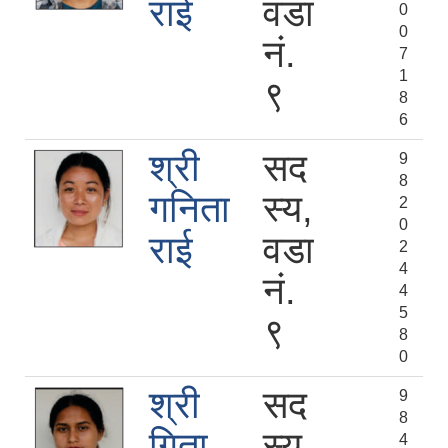
राई
वडा
0
0
नं.
7
1
९
8
6
श्री
सद
9
8
गनिता
स्य,
2
0
राई
वडा
2
4
नं.
4
5
९
8
0
श्री
सद
9
8
गिता
स्य,
4