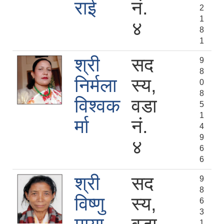
राई
नं.
2
1
४
8
1
श्री
सद
9
8
निर्मला
स्य,
0
8
विश्‍वक
वडा
5
1
र्मा
नं.
4
9
४
6
6
श्री
सद
9
8
विष्णु
स्य,
6
3
1