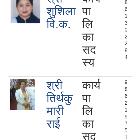
8
शुशिला
पा
6
1
वि.क.
लि
3
0
का
2
2
सद
8
4
स्य
श्री
कार्य
9
8
तिर्थकु
पा
6
2
मारी
लि
1
9
राई
का
7
5
सद
1