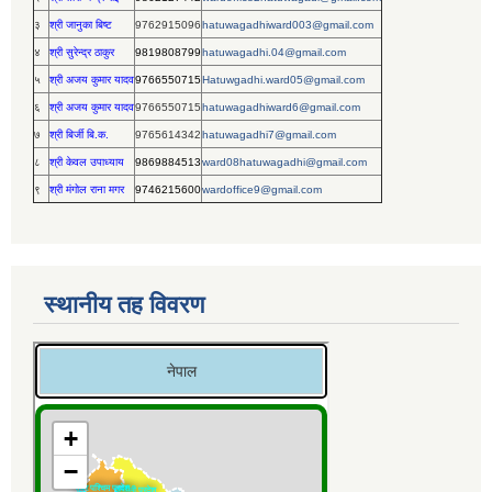
३
श्री जानुका बिष्ट
9762915096
hatuwagadhiward003@gmail.com
४
श्री सुरेन्द्र ठाकुर
9819808799
hatuwagadhi.04@gmail.com
५
श्री अजय कुमार यादव
9766550715
Hatuwgadhi.ward05@gmail.com
६
श्री अजय कुमार यादव
9766550715
hatuwagadhiward6@gmail.com
७
श्री बिर्जी बि.क.
9765614342
hatuwagadhi7@gmail.com
८
श्री केवल उपाध्याय
9869884513
ward08hatuwagadhi@gmail.com
९
श्री मंगोल राना मगर
9746215600
wardoffice9@gmail.com
स्थानीय तह विवरण