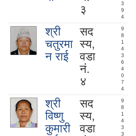
3
३
9
4
श्री
सद
9
8
चतुरमा
स्य,
1
4
न राई
वडा
3
6
नं.
4
0
४
7
4
श्री
सद
9
8
विष्णु
स्य,
1
4
कुमारी
वडा
3
3