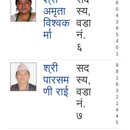
8
अमृता
स्य,
0
4
विश्वक
वडा
3
9
र्मा
नं.
5
4
६
0
1
श्री
सद
9
8
पारसम
स्य,
1
6
णी राई
वडा
3
2
नं.
1
4
७
4
5