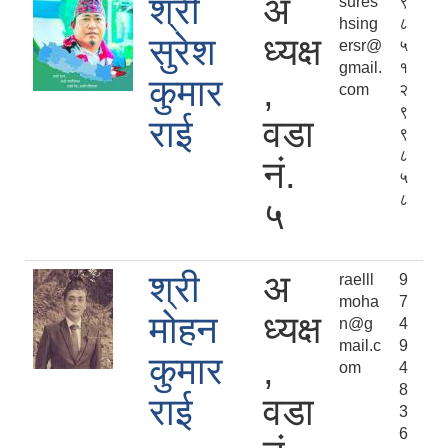
श्री
अ
sures
९
hsing
८
सुरेश
ध्यक्ष
ersr@
५
gmail.
१
कुमार
,
com
२
९
राई
वडा
९
८
नं.
५
८
५
श्री
अ
raelll
9
moha
7
मोहन
ध्यक्ष
n@g
4
mail.c
9
कुमार
,
om
4
8
राई
वडा
3
6