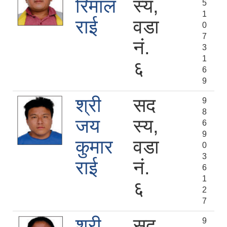
रिमाल
स्य,
5
1
राई
वडा
0
7
नं.
3
1
६
6
9
श्री
सद
9
8
जय
स्य,
6
9
कुमार
वडा
0
3
राई
नं.
6
1
६
2
7
श्री
सद
9