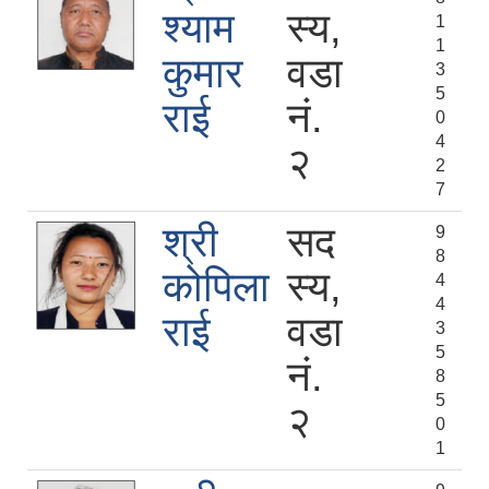
श्याम
स्य,
1
1
कुमार
वडा
3
5
राई
नं.
0
4
२
2
7
श्री
सद
9
8
कोपिला
स्य,
4
4
राई
वडा
3
5
नं.
8
5
२
0
1