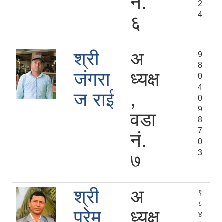
नं.
2
4
६
श्री
अ
9
8
जंगरा
ध्यक्ष
0
4
ज राई
,
0
9
वडा
8
7
नं.
0
3
७
श्री
अ
९
८
प्रेम
ध्यक्ष
४