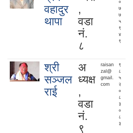
०
वहादुर
,
७
७
थापा
वडा
५
९
नं.
४
९
८
श्री
अ
raisan
९
zal@
८
सञ्जल
ध्यक्ष
gmail.
५
com
२
राई
,
०
८
वडा
३
०
नं.
८
३
९