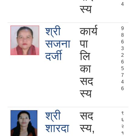
4
स्य
श्री
कार्य
9
8
सजना
पा
6
3
दर्जी
लि
2
6
का
5
7
सद
4
6
स्य
श्री
सद
९
६
शारदा
स्य,
२
१