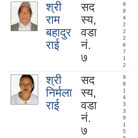
श्री
सद
9
8
राम
स्य,
4
2
बहादुर
वडा
2
2
राई
नं.
6
7
७
1
2
श्री
सद
9
8
निर्मला
स्य,
1
4
राई
वडा
3
3
नं.
9
1
७
5