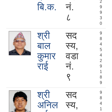
2
बि.क.
नं.
9
9
८
3
0
श्री
सद
9
8
बाल
स्य,
4
5
कुमार
वडा
4
2
राई
नं.
9
1
९
8
9
श्री
सद
9
8
अनिल
स्य,
4
1