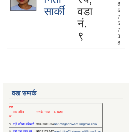
8
सार्की
वडा
6
7
नं.
5
7
९
3
8
वडा सम्पर्क
वडा
वडा सचिव
सम्पर्क नम्वरः-
E-mail
नं.
१
श्री अनिता अधिकारी
9842008954
hatuwagadhiward1@gmail.com
२
श्री तारा चन्द्र राई
9862127442
wardoffice2hatuwagadi@gmail.com