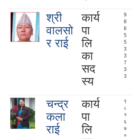
श्री
कार्य
9
8
वालसो
पा
6
5
र राई
लि
5
3
का
3
7
सद
3
3
स्य
चन्द्र
कार्य
९
८
कला
पा
१
६
राई
लि
७
०