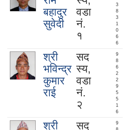
राम
स्य,
3
बहादुर
वडा
8
3
सुवेदी
नं.
1
0
१
6
6
श्री
सद
9
8
भविन्द्र
स्य,
6
2
कुमार
वडा
2
9
राई
नं.
5
5
२
1
6
श्री
सद
9
8