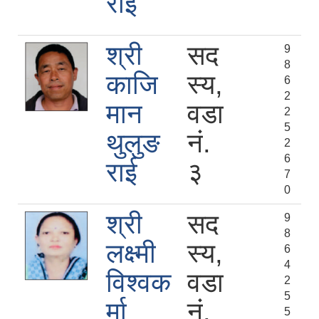
राई
श्री
सद
9
8
काजि
स्य,
6
2
मान
वडा
2
5
थुलुङ
नं.
2
6
राई
३
7
0
श्री
सद
9
8
लक्ष्मी
स्य,
6
4
विश्‍वक
वडा
2
5
र्मा
नं.
5