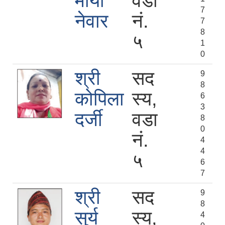
माया
वडा
7
नेवार
नं.
7
8
५
1
0
श्री
सद
9
8
कोपिला
स्य,
6
3
दर्जी
वडा
8
0
नं.
4
4
५
6
7
श्री
सद
9
8
सुर्य
स्य,
4