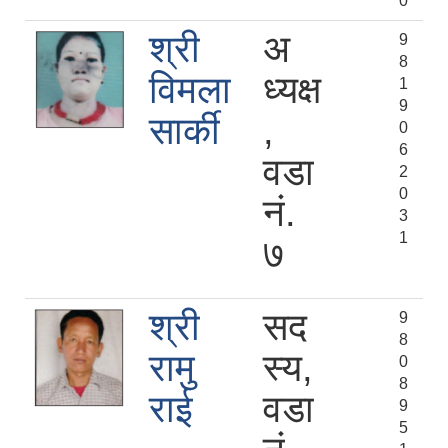
0
श्री
अ
9
8
विमला
ध्यक्ष
1
9
सार्की
,
0
6
वडा
2
0
नं.
3
1
७
श्री
सद
9
8
रामु
स्य,
0
8
राई
वडा
9
5