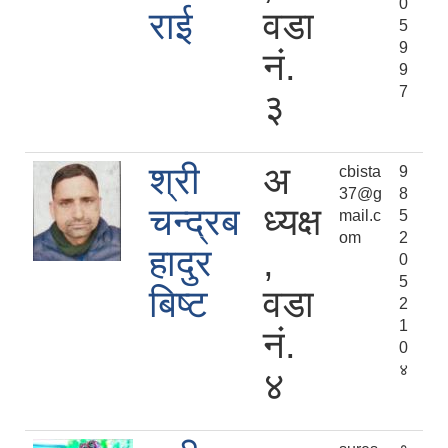
0
राई
वडा
5
9
नं.
9
7
३
श्री
अ
cbista
9
37@g
8
चन्द्रब
ध्यक्ष
mail.c
5
om
2
हादुर
,
0
5
बिष्ट
वडा
2
1
नं.
0
४
४