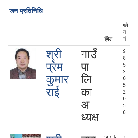
जन प्रतिनिधि
फो
न
ईमेल
नं
श्री
गाउँ
9
8
प्रेम
पा
5
2
कुमार
लि
0
5
राई
का
2
0
अ
5
8
ध्यक्ष
sunita
९