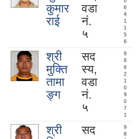
0
कुमार
वडा
6
4
राई
नं.
1
1
५
5
6
श्री
सद
9
8
मुक्ति
स्य,
6
2
तामा
वडा
1
0
ङ्ग
नं.
9
0
५
7
1
श्री
सद
9
8