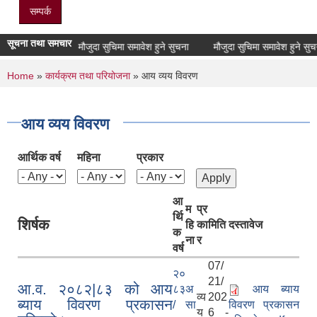
सम्पर्क
सूचना तथा समचार
ाशन गरिएको
मौजुदा सुचिमा समावेश हुने सुचना
मौजुदा सुचिमा समावेश हुने सुचना
You are here
Home
»
कार्यक्रम तथा परियोजना
» आय व्यय विवरण
आय व्यय विवरण
आर्थिक वर्ष
महिना
प्रकार
आ
म
प्र
र्थि
शिर्षक
हि
का
मिति
दस्तावेज
क
ना
र
वर्ष
07/
२०
21/
आ.व. २०८२|८३ को आय
८३
अ
आय ब्याय
व्य
202
ब्याय विवरण प्रकासन
/
सा
विवरण प्रकासन
य
6 -