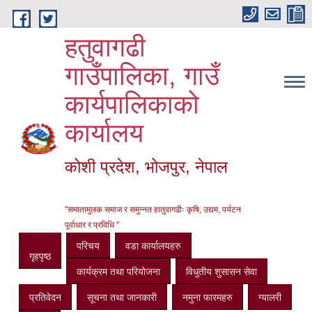
Skip to main content
हतुवागढी
गाउँपालिका, गाउँ
कार्यपालिकाको
कार्यालय
कोशी प्रदेश, भोजपुर, नेपाल
"समातामुलक समाज र समुन्नत हातुवागढीः कृषि, उद्यम, पर्यटन
पूर्वाधार र प्रविधि "
परिचय
वडा कार्यालयहरु
गृहपृष्ठ
कार्यक्रम तथा परियोजना
विधुतीय शुसासन सेवा
प्रतिवेदन
सूचना तथा जानकारी
नमुना फारमहरु
ग्यालरी