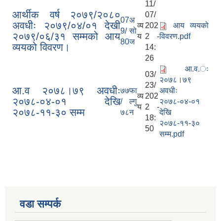
11/
आर्थीक वर्ष २०७९/२०८०
07/
07
अ
अवधीः २०७९/०४/०१ देखी
व्य
202
आय व्ययको
9/
सो
२०७९/०६/३१ सम्मको आय
य
2 -
विवरण.pdf
80
ज
व्ययको विवरण।
14:
26
आ.व.ः
03/
२०७८।७९
23/
आ.व २०७८।७९ अवधीः
७७
फा
अवधीः
व्य
202
२०७८-०४-०१ देखि
/
ल्गु
२०७८-०४-०१
य
2 -
२०७८-११-३० सम्म
७८
न
देखि
18:
२०७८-११-३०
50
सम्म.pdf
वडा सम्पर्क