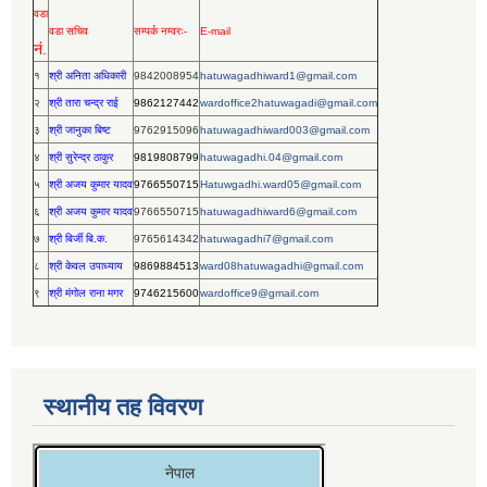
वडा
वडा सचिव
सम्पर्क नम्वरः-
E-mail
नं.
१
श्री अनिता अधिकारी
9842008954
hatuwagadhiward1@gmail.com
२
श्री तारा चन्द्र राई
9862127442
wardoffice2hatuwagadi@gmail.com
३
श्री जानुका बिष्ट
9762915096
hatuwagadhiward003@gmail.com
४
श्री सुरेन्द्र ठाकुर
9819808799
hatuwagadhi.04@gmail.com
५
श्री अजय कुमार यादव
9766550715
Hatuwgadhi.ward05@gmail.com
६
श्री अजय कुमार यादव
9766550715
hatuwagadhiward6@gmail.com
७
श्री बिर्जी बि.क.
9765614342
hatuwagadhi7@gmail.com
८
श्री केवल उपाध्याय
9869884513
ward08hatuwagadhi@gmail.com
९
श्री मंगोल राना मगर
9746215600
wardoffice9@gmail.com
स्थानीय तह विवरण