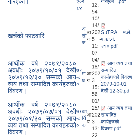
गरिएको।
२०
र
गरिएको।.pdf
12:
८४
54
10/
14/
अ
व्य
202
SuTRA__म.ले.
खर्चको फाटवारि
सो
य
5 -
प.फा.नं.
ज
11:
२१०.pdf
07
04/
आर्थीक वर्ष २०७९/२०८०
आय व्यय तथा
18/
अवधीः २०७९/१०/०१ देखी
७९
सम्पादित
मा
आ
202
२०७९/१२/३० सम्मको आय
-८
कार्यहरुको विवरण
घ
य
3 -
व्यय तथा सम्पादित कार्यहरुको
०
2079-10-01
15:
विवरण।
देखी 12-30.pdf
56
01/
आर्थीक वर्ष २०७९/२०८०
25/
आय व्यय तथा
अवधीः २०७९/०७/०१ देखी
७९
का
आ
202
सम्पादित
२०७९/०९/३० सम्मको आय
-८
र्ति
य
3 -
कार्यहरुको
व्यय तथा सम्पादित कार्यहरुको
०
क
13:
विवरण.pdf
विवरण।
22