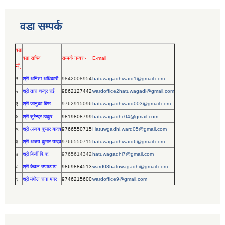
वडा सम्पर्क
वडा
वडा सचिव
सम्पर्क नम्वरः-
E-mail
नं.
१
श्री अनिता अधिकारी
9842008954
hatuwagadhiward1@gmail.com
२
श्री तारा चन्द्र राई
9862127442
wardoffice2hatuwagadi@gmail.com
३
श्री जानुका बिष्ट
9762915096
hatuwagadhiward003@gmail.com
४
श्री सुरेन्द्र ठाकुर
9819808799
hatuwagadhi.04@gmail.com
५
श्री अजय कुमार यादव
9766550715
Hatuwgadhi.ward05@gmail.com
६
श्री अजय कुमार यादव
9766550715
hatuwagadhiward6@gmail.com
७
श्री बिर्जी बि.क.
9765614342
hatuwagadhi7@gmail.com
८
श्री केवल उपाध्याय
9869884513
ward08hatuwagadhi@gmail.com
९
श्री मंगोल राना मगर
9746215600
wardoffice9@gmail.com