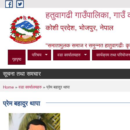
Skip to main content
हतुवागढी गाउँपालिका, गाउँ 
कोशी प्रदेश, भोजपुर, नेपाल
"समातामुलक समाज र समुन्नत हातुवागढीः कृषि, 
परिचय
वडा कार्यालयहरु
कार्यक्रम तथा परियोजन
गृहपृष्ठ
सूचना तथा समचार
You are here
Home
»
वडा कार्यालयहरु
» प्रेम बहादुर थापा
प्रेम बहादुर थापा