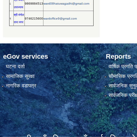
८
9869884513
ward08hatuwagadhi@gmail.com
उपाध्याय
श्री मंगोल
९
9746215600
wardoffice9@gmail.com
राना मगर
eGov services
Reports
घटना दर्ता
वार्षिक प्रगति 
सामाजिक सुरक्षा
चौमासिक प्रगति
नागरिक वडापत्र
सार्वजनिक सुनु
सार्वजनिक परीक