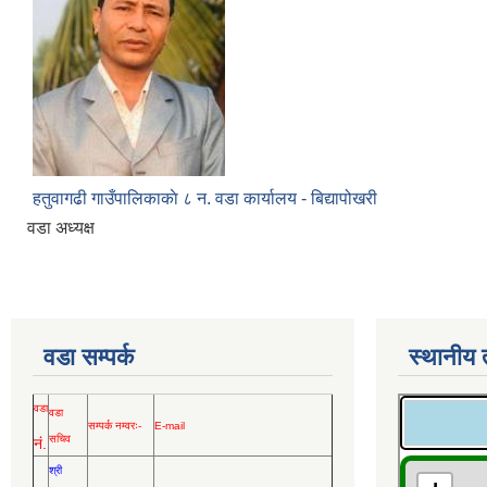
हतुवागढी गाउँपालिकाकाे ८ न. वडा कार्यालय - बिद्यापोखरी
वडा अध्यक्ष
वडा सम्पर्क
स्थानीय
वडा
वडा
सम्पर्क नम्वरः-
E-mail
सचिव
नं.
श्री