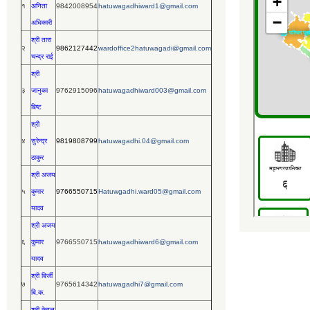
१
अनिता
9842008954
hatuwagadhiward1@gmail.com
अधिकारी
श्री तारा
२
9862127442
wardoffice2hatuwagadi@gmail.com
चन्द्र राई
श्री
३
जानुका
9762915096
hatuwagadhiward003@gmail.com
बिष्ट
श्री
४
सुरेन्द्र
9819808799
hatuwagadhi.04@gmail.com
ठाकुर
श्री अजय
५
कुमार
9766550715
Hatuwgadhi.ward05@gmail.com
यादव
श्री अजय
६
कुमार
9766550715
hatuwagadhiward6@gmail.com
यादव
श्री बिर्जी
७
9765614342
hatuwagadhi7@gmail.com
बि.क.
श्री केवल