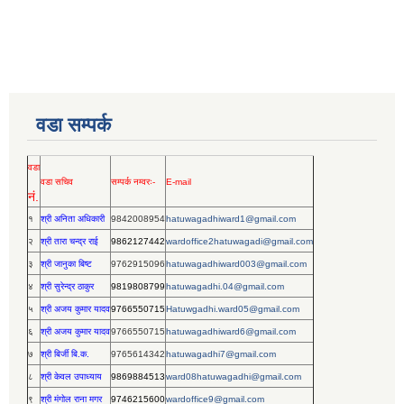
वडा सम्पर्क
वडा
वडा सचिव
सम्पर्क नम्वरः-
E-mail
नं.
१
श्री अनिता अधिकारी
9842008954
hatuwagadhiward1@gmail.com
२
श्री तारा चन्द्र राई
9862127442
wardoffice2hatuwagadi@gmail.com
३
श्री जानुका बिष्ट
9762915096
hatuwagadhiward003@gmail.com
४
श्री सुरेन्द्र ठाकुर
9819808799
hatuwagadhi.04@gmail.com
५
श्री अजय कुमार यादव
9766550715
Hatuwgadhi.ward05@gmail.com
६
श्री अजय कुमार यादव
9766550715
hatuwagadhiward6@gmail.com
७
श्री बिर्जी बि.क.
9765614342
hatuwagadhi7@gmail.com
८
श्री केवल उपाध्याय
9869884513
ward08hatuwagadhi@gmail.com
९
श्री मंगोल राना मगर
9746215600
wardoffice9@gmail.com