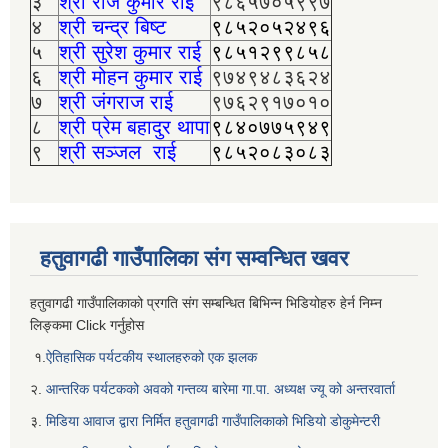
३
श्री राज कुमार राई
९८६५७०५९९७
४
श्री चन्द्र बिष्ट
९८५२०५२४९६
५
श्री सुरेश कुमार राई
९८५१२९९८५८
६
श्री मोहन कुमार राई
९७४९४८३६२४
७
श्री जंगराज राई
९७६२९१७०१०
८
श्री प्रेम बहादुर थापा
९८४०७७५९४९
९
श्री सञ्जल राई
९८५२०८३०८३
हतुवागढी गाउँपालिका संग सम्वन्धित खवर
हतुवागढी गाउँपालिकाको प्रगति संग सम्बन्धित बिभिन्‍न भिडियोहरु हेर्न निम्‍न
लिङ्कमा Click गर्नुहोस
१.
ऐतिहासिक पर्यटकीय स्थालहरुको एक झलक
२.
आन्तरिक पर्यटकको अवको गन्तव्य बारेमा गा.पा. अध्यक्ष ज्यू को अन्तरवार्ता
३.
मिडिया आवाज द्वारा निर्मित हतुवागढी गाउँपालिकाको भिडियो डोकुमेन्टरी