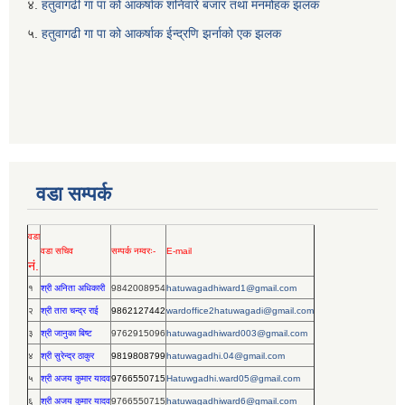
४.
हतुवागढी गा‌ पा को आकर्षाक शनिवारे बजार तथा मनमोहक झलक
५.
हतुवागढी गा‌ पा को आकर्षाक ईन्द्रणि झर्नाको एक झलक
वडा सम्पर्क
वडा
वडा सचिव
सम्पर्क नम्वरः-
E-mail
नं.
१
श्री अनिता अधिकारी
9842008954
hatuwagadhiward1@gmail.com
२
श्री तारा चन्द्र राई
9862127442
wardoffice2hatuwagadi@gmail.com
३
श्री जानुका बिष्ट
9762915096
hatuwagadhiward003@gmail.com
४
श्री सुरेन्द्र ठाकुर
9819808799
hatuwagadhi.04@gmail.com
५
श्री अजय कुमार यादव
9766550715
Hatuwgadhi.ward05@gmail.com
६
श्री अजय कुमार यादव
9766550715
hatuwagadhiward6@gmail.com