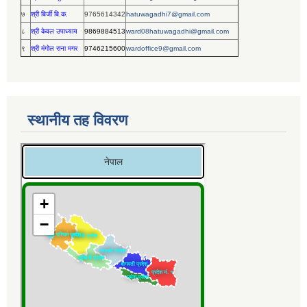
७
श्री बिर्जी बि.क.
9765614342
hatuwagadhi7@gmail.com
८
श्री केवल उपाध्याय
9869884513
ward08hatuwagadhi@gmail.com
९
श्री मंगोल राना मगर
9746215600
wardoffice9@gmail.com
स्थानीय तह विवरण