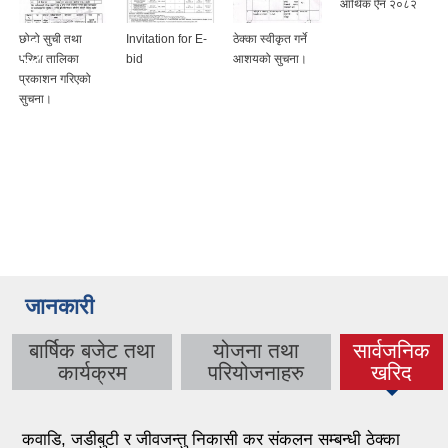
आर्थिक ऐन २०८२
छोटो सुची तथा
Invitation for E-
ठेक्का स्वीकृत गर्ने
परिक्षा तालिका
bid
आशयको सुचना।
प्रकाशन गरिएको
सुचना।
जानकारी
बार्षिक बजेट तथा
योजना तथा
सार्वजनिक
(active
कार्यक्रम
परियोजनाहरु
खरिद
tab)
कवाडि, जडीबुटी र जीवजन्तु निकासी कर संकलन सम्बन्धी ठेक्का