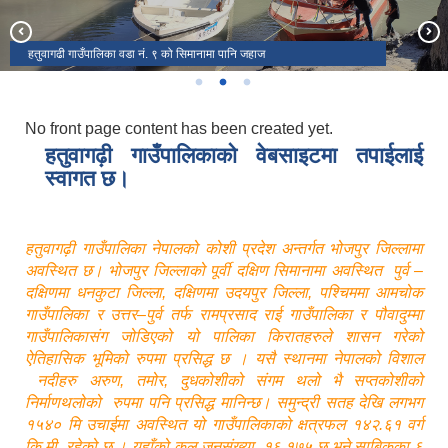
हतुवागढी गाउँपालिका, घोडेटार, भोजपूर
इन्द्रणी झर्ना
हतुवागढी गाउँपालिका वडा नं. ९ को सिमानामा पानि जहाज
No front page content has been created yet.
हतुवागढ़ी गाउँपालिकाको वेबसाइटमा तपाईलाई
स्वागत छ।
हतुवागढ़ी गाउँपालिका नेपालको कोशी प्रदेश अन्तर्गत भोजपुर जिल्लामा
अवस्थित छ। भोजपुर जिल्लाको पूर्वी दक्षिण सिमानामा अवस्थित पुर्व –
दक्षिणमा धनकुटा जिल्ला, दक्षिणमा उदयपुर जिल्ला, पश्चिममा आमचोक
गाउँपालिका र उत्तर–पुर्व तर्फ रामप्रसाद राई गाउँपालिका र पौवादुम्मा
गाउँपालिकासंग जोडिएको यो पालिका किरातहरुले शासन गरेको
ऐतिहासिक भूमिको रुपमा प्रसिद्ध छ । यसै स्थानमा नेपालको विशाल
नदीहरु अरुण, तमोर, दुधकोशीको संगम थलो भै सप्तकोशीको
निर्माणथलोको रुपमा पनि प्रसिद्ध मानिन्छ। समुन्द्री सतह देखि लगभग
१५४० मि उचाईमा अवस्थित यो गाउँपालिकाको क्षत्रफल १४२.६१ वर्ग
कि.मी. रहेको छ । यहाँको कुल जनसंख्या १६,१७५ छ भने साबिकका ६