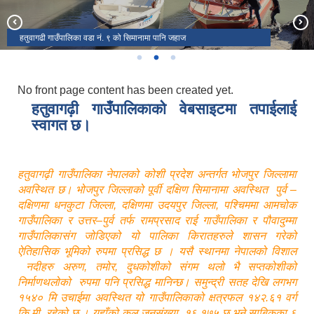
हतुवागढी गाउँपालिका, घोडेटार, भोजपूर
इन्द्रणी झर्ना
हतुवागढी गाउँपालिका वडा नं. ९ को सिमानामा पानि जहाज
No front page content has been created yet.
हतुवागढ़ी गाउँपालिकाको वेबसाइटमा तपाईलाई
स्वागत छ।
हतुवागढ़ी गाउँपालिका नेपालको कोशी प्रदेश अन्तर्गत भोजपुर जिल्लामा
अवस्थित छ। भोजपुर जिल्लाको पूर्वी दक्षिण सिमानामा अवस्थित पुर्व –
दक्षिणमा धनकुटा जिल्ला, दक्षिणमा उदयपुर जिल्ला, पश्चिममा आमचोक
गाउँपालिका र उत्तर–पुर्व तर्फ रामप्रसाद राई गाउँपालिका र पौवादुम्मा
गाउँपालिकासंग जोडिएको यो पालिका किरातहरुले शासन गरेको
ऐतिहासिक भूमिको रुपमा प्रसिद्ध छ । यसै स्थानमा नेपालको विशाल
नदीहरु अरुण, तमोर, दुधकोशीको संगम थलो भै सप्तकोशीको
निर्माणथलोको रुपमा पनि प्रसिद्ध मानिन्छ। समुन्द्री सतह देखि लगभग
१५४० मि उचाईमा अवस्थित यो गाउँपालिकाको क्षत्रफल १४२.६१ वर्ग
कि.मी. रहेको छ । यहाँको कुल जनसंख्या १६,१७५ छ भने साबिकका ६