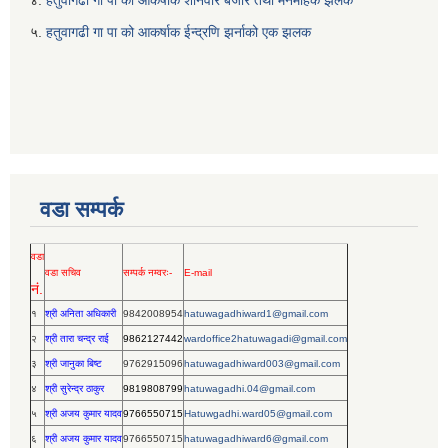
५.
हतुवागढी गा‌ पा को आकर्षाक ईन्द्रणि झर्नाको एक झलक
वडा सम्पर्क
वडा
वडा सचिव
सम्पर्क नम्वरः-
E-mail
नं.
१
श्री अनिता अधिकारी
9842008954
hatuwagadhiward1@gmail.com
२
श्री तारा चन्द्र राई
9862127442
wardoffice2hatuwagadi@gmail.com
३
श्री जानुका बिष्ट
9762915096
hatuwagadhiward003@gmail.com
४
श्री सुरेन्द्र ठाकुर
9819808799
hatuwagadhi.04@gmail.com
५
श्री अजय कुमार यादव
9766550715
Hatuwgadhi.ward05@gmail.com
६
श्री अजय कुमार यादव
9766550715
hatuwagadhiward6@gmail.com