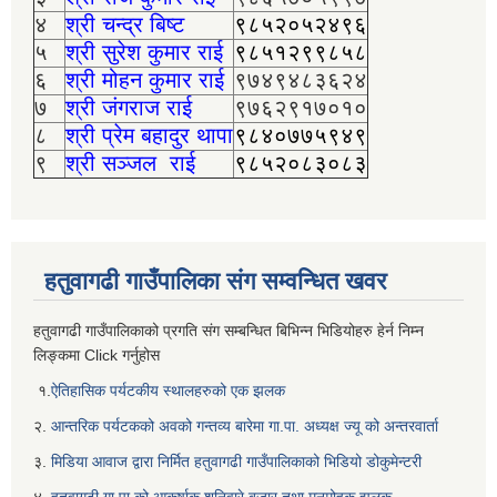
४
श्री चन्द्र बिष्ट
९८५२०५२४९६
५
श्री सुरेश कुमार राई
९८५१२९९८५८
६
श्री मोहन कुमार राई
९७४९४८३६२४
७
श्री जंगराज राई
९७६२९१७०१०
८
श्री प्रेम बहादुर थापा
९८४०७७५९४९
९
श्री सञ्जल राई
९८५२०८३०८३
हतुवागढी गाउँपालिका संग सम्वन्धित खवर
हतुवागढी गाउँपालिकाको प्रगति संग सम्बन्धित बिभिन्‍न भिडियोहरु हेर्न निम्‍न
लिङ्कमा Click गर्नुहोस
१.
ऐतिहासिक पर्यटकीय स्थालहरुको एक झलक
२.
आन्तरिक पर्यटकको अवको गन्तव्य बारेमा गा.पा. अध्यक्ष ज्यू को अन्तरवार्ता
३.
मिडिया आवाज द्वारा निर्मित हतुवागढी गाउँपालिकाको भिडियो डोकुमेन्टरी
४.
हतुवागढी गा‌ पा को आकर्षाक शनिवारे बजार तथा मनमोहक झलक