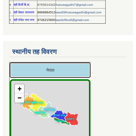
७
श्री बिर्जी बि.क.
9765614342
hatuwagadhi7@gmail.com
८
श्री केवल उपाध्याय
9869884513
ward08hatuwagadhi@gmail.com
९
श्री मंगोल राना मगर
9746215600
wardoffice9@gmail.com
स्थानीय तह विवरण